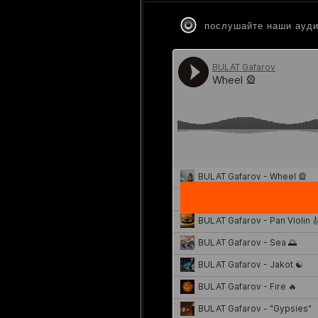
послушайте
наши
ауд