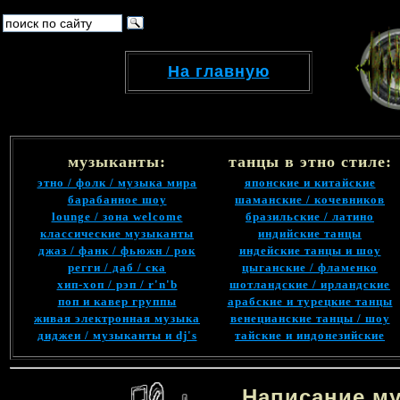
На главную
музыканты:
танцы в этно стиле:
этно / фолк / музыка мира
японские и китайские
барабанное шоу
шаманские / кочевников
lounge / зона welcome
бразильские / латино
классические музыканты
индийские танцы
джаз / фанк / фьюжн / рок
индейские танцы и шоу
регги / даб / ска
цыганские / фламенко
хип-хоп / рэп / r'n'b
шотландские / ирландские
поп и кавер группы
арабские и турецкие танцы
живая электронная музыка
венецианские танцы / шоу
диджеи / музыканты и dj's
тайские и индонезийские
Написание му